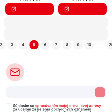
Náhrada klasickej
prímurovky ku základom
stavby.
2
3
4
5
6
7
8
9
10
...
2
Súhlasím so
spracúvaním mojej e-mailovej adresy
za účelom zasielania obchodných oznámení