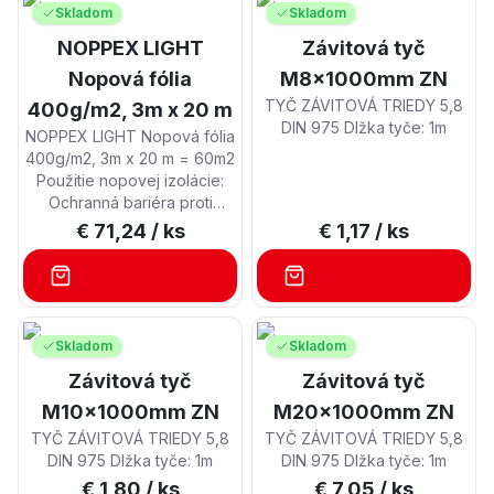
vlhkosti. Rýchle odvádzanie
Skladom
Skladom
konštrukcie, čím sa zamedzí
stekajúcej vody od základov
pôsobeniu tlakovej vody na
NOPPEX LIGHT
alebo stavebnej konštrukcie,
Závitová tyč
stavebnú konštrukciu.
čím sa zamedzí pôsobeniu
Nopová fólia
M8x1000mm ZN
Vytvorenie účinného
tlakovej vody na stavebnú
vetracieho priestoru medzi
TYČ ZÁVITOVÁ TRIEDY 5,8
400g/m2, 3m x 20 m
konštrukciu. Vytvorenie
konštrukciou a terénom.
DIN 975 Dlžka tyče: 1m
účinného vetracieho
NOPPEX LIGHT Nopová fólia
Náhrada klasickej
priestoru medzi konštrukciou
400g/m2, 3m x 20 m = 60m2
prímurovky ku základom
a terénom. Náhrada klasickej
Použitie nopovej izolácie:
stavby.
prímurovky ku základom
Ochranná bariéra proti
stavby.
mechanickému poškodeniu
€ 71,24
/ ks
€ 1,17
/ ks
živičných izolácií. Účinná a
trvanlivá izolácia
podzemných a pozemných
stavieb proti vlhkosti. Rýchle
odvádzanie stekajúcej vody
Skladom
Skladom
od základov alebo stavebnej
konštrukcie, čím sa zamedzí
Závitová tyč
Závitová tyč
pôsobeniu tlakovej vody na
M10x1000mm ZN
M20x1000mm ZN
stavebnú konštrukciu.
TYČ ZÁVITOVÁ TRIEDY 5,8
TYČ ZÁVITOVÁ TRIEDY 5,8
Vytvorenie účinného
DIN 975 Dlžka tyče: 1m
DIN 975 Dlžka tyče: 1m
vetracieho priestoru medzi
€ 1,80
/ ks
€ 7,05
/ ks
konštrukciou a terénom.