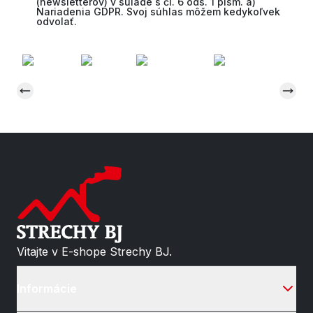
(newsletterov) v súlade s čl. 6 ods. 1 písm. a)
Nariadenia GDPR. Svoj súhlas môžem kedykoľvek
odvolať.
Vitajte v E-shope Strechy BJ.
Informácie