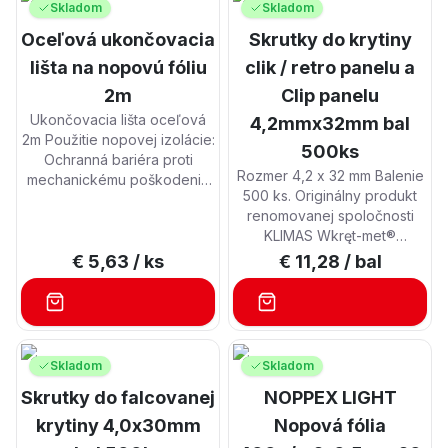
Skladom
Skladom
Oceľová ukončovacia
Skrutky do krytiny
lišta na nopovú fóliu
clik / retro panelu a
2m
Clip panelu
Ukončovacia lišta oceľová
4,2mmx32mm bal
2m Použitie nopovej izolácie:
500ks
Ochranná bariéra proti
Rozmer 4,2 x 32 mm Balenie
mechanickému poškodeniu
500 ks. Originálny produkt
živičných izolácií. Účinná a
renomovanej spoločnosti
trvanlivá izolácia
KLIMAS Wkręt-met®
podzemných a pozemných
Pozinkovaná skrutka s
stavieb proti vlhkosti. Rýchle
€ 5,63
/ ks
€ 11,28
/ bal
plochou hlavou pre krížový
odvádzanie stekajúcej vody
bit. Pre montáž krytiny Click
od základov alebo stavebnej
Retro panel Clip a ďalšie
konštrukcie, čím sa zamedzí
nepoužívajte bežné skrutky
pôsobeniu tlakovej vody na
s kónickou hlavou alebo iné
stavebnú konštrukciu.
Skladom
Skladom
skrutky s malým priemerom
Vytvorenie účinného
Skrutky do falcovanej
NOPPEX LIGHT
hlavy. Skrutky s
vetracieho priestoru medzi
nedostatočne plochou a
konštrukciou a terénom.
krytiny 4,0x30mm
Nopová fólia
oblou hlavou budú pri
Náhrada klasickej