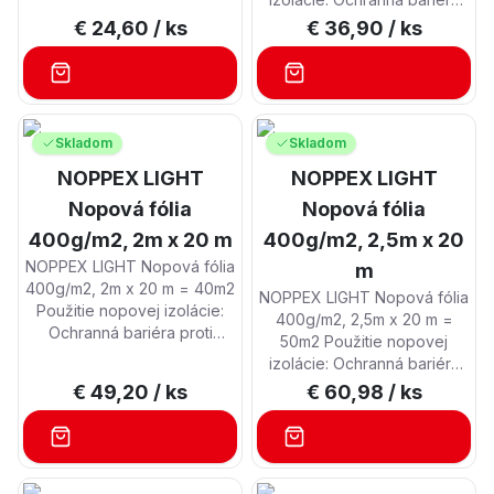
živičných izolácií. Účinná a
proti mechanickému
€ 24,60
/ ks
€ 36,90
/ ks
trvanlivá izolácia
poškodeniu živičných
podzemných a pozemných
izolácií. Účinná a trvanlivá
stavieb proti vlhkosti. Rýchle
izolácia podzemných a
odvádzanie stekajúcej vody
pozemných stavieb proti
od základov alebo stavebnej
vlhkosti. Rýchle odvádzanie
Skladom
Skladom
konštrukcie, čím sa zamedzí
stekajúcej vody od základov
pôsobeniu tlakovej vody na
NOPPEX LIGHT
alebo stavebnej konštrukcie,
NOPPEX LIGHT
stavebnú konštrukciu.
čím sa zamedzí pôsobeniu
Nopová fólia
Nopová fólia
Vytvorenie účinného
tlakovej vody na stavebnú
vetracieho priestoru medzi
400g/m2, 2m x 20 m
400g/m2, 2,5m x 20
konštrukciu. Vytvorenie
konštrukciou a terénom.
účinného vetracieho
NOPPEX LIGHT Nopová fólia
m
Náhrada klasickej
priestoru medzi konštrukciou
400g/m2, 2m x 20 m = 40m2
NOPPEX LIGHT Nopová fólia
prímurovky ku základom
a terénom. Náhrada klasickej
Použitie nopovej izolácie:
400g/m2, 2,5m x 20 m =
stavby.
prímurovky ku základom
Ochranná bariéra proti
50m2 Použitie nopovej
stavby.
mechanickému poškodeniu
izolácie: Ochranná bariéra
živičných izolácií. Účinná a
proti mechanickému
€ 49,20
/ ks
€ 60,98
/ ks
trvanlivá izolácia
poškodeniu živičných
podzemných a pozemných
izolácií. Účinná a trvanlivá
stavieb proti vlhkosti. Rýchle
izolácia podzemných a
odvádzanie stekajúcej vody
pozemných stavieb proti
od základov alebo stavebnej