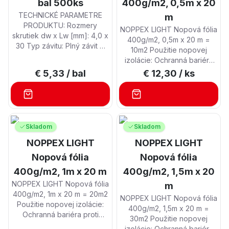
bal 500ks
400g/m2, 0,5m x 20
rozťažnosti plechu zospodu
prímurovky ku základom
trieť o plech čo zníži jeho
TECHNICKÉ PARAMETRE
stavby. Protiradonová
m
životnosť.
PRODUKTU: Rozmery
bariéra umožnujúca
NOPPEX LIGHT Nopová fólia
skrutiek dw x Lw [mm]: 4,0 x
odvetranie radonových
400g/m2, 0,5m x 20 m =
30 Typ závitu: Plný závit ֎
plynov. Náhrada
10m2 Použitie nopovej
Typ nátrubku: PZ-2 Počet
podkladového betónu
izolácie: Ochranná bariéra
kusov v balení: 500 Materiál :
podláh i pre vysoké
proti mechanickému
€ 5,33
/ bal
€ 12,30
/ ks
Oceľ
zaťaženie. Ochrana
poškodeniu živičných
podzemnej stavby proti
izolácií. Účinná a trvanlivá
prerastujúcim koreňom.
izolácia podzemných a
Možnosť zakladania záhrad
pozemných stavieb proti
na plochých strechách.
vlhkosti. Rýchle odvádzanie
Skladom
Skladom
Drenáž v tuneloch atď.
stekajúcej vody od základov
NOPPEX LIGHT
alebo stavebnej konštrukcie,
NOPPEX LIGHT
čím sa zamedzí pôsobeniu
Nopová fólia
Nopová fólia
tlakovej vody na stavebnú
400g/m2, 1m x 20 m
400g/m2, 1,5m x 20
konštrukciu. Vytvorenie
účinného vetracieho
NOPPEX LIGHT Nopová fólia
m
priestoru medzi konštrukciou
400g/m2, 1m x 20 m = 20m2
NOPPEX LIGHT Nopová fólia
a terénom. Náhrada klasickej
Použitie nopovej izolácie:
400g/m2, 1,5m x 20 m =
prímurovky ku základom
Ochranná bariéra proti
30m2 Použitie nopovej
stavby.
mechanickému poškodeniu
izolácie: Ochranná bariéra