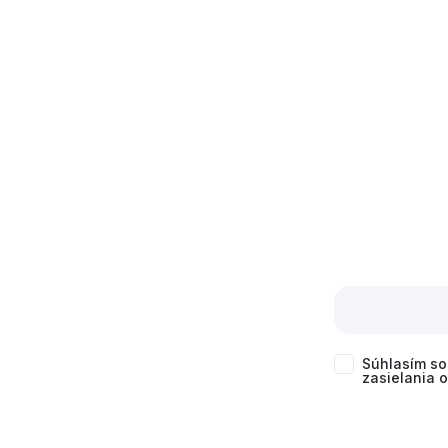
Súhlasím s
zasielania 
čl. 6 ods. 1
kedykoľvek 