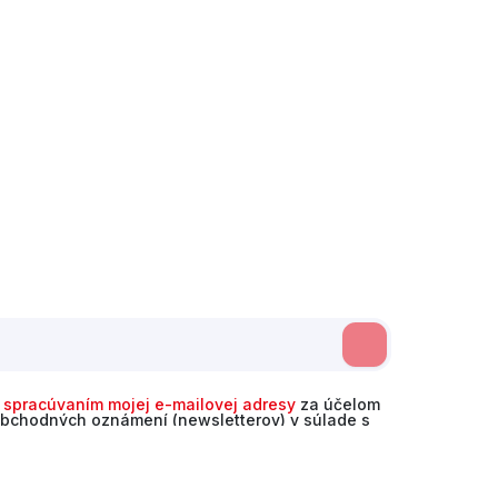
o
spracúvaním mojej e-mailovej adresy
za účelom
obchodných oznámení (newsletterov) v súlade s
 písm. a) Nariadenia GDPR. Svoj súhlas môžem
odvolať.