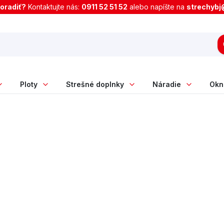
oradiť?
Kontaktujte nás:
0911 52 51 52
alebo napíšte na
strechybj
Ploty
Strešné doplnky
Náradie
Okn