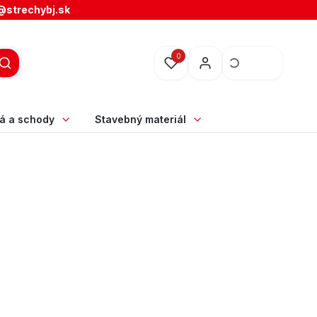
@strechybj.sk
0
á a schody
Stavebný materiál