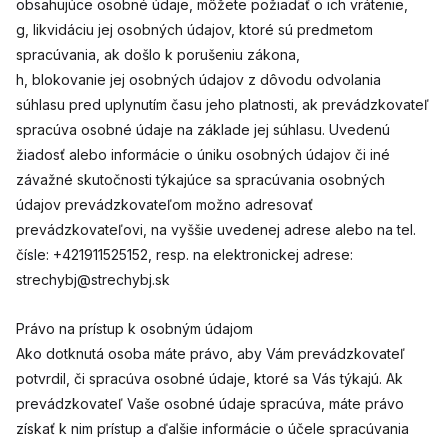
obsahujúce osobné údaje, môžete požiadať o ich vrátenie,
g, likvidáciu jej osobných údajov, ktoré sú predmetom
spracúvania, ak došlo k porušeniu zákona,
h, blokovanie jej osobných údajov z dôvodu odvolania
súhlasu pred uplynutím času jeho platnosti, ak prevádzkovateľ
spracúva osobné údaje na základe jej súhlasu. Uvedenú
žiadosť alebo informácie o úniku osobných údajov či iné
závažné skutočnosti týkajúce sa spracúvania osobných
údajov prevádzkovateľom možno adresovať
prevádzkovateľovi, na vyššie uvedenej adrese alebo na tel.
čísle: +421911525152, resp. na elektronickej adrese:
strechybj@strechybj.sk
Právo na prístup k osobným údajom
Ako dotknutá osoba máte právo, aby Vám prevádzkovateľ
potvrdil, či spracúva osobné údaje, ktoré sa Vás týkajú. Ak
prevádzkovateľ Vaše osobné údaje spracúva, máte právo
získať k nim prístup a ďalšie informácie o účele spracúvania