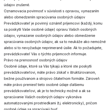
údajov zrušené.
Oznamovacia povinnosť v súvislosti s opravou, vymazaním
alebo obmedzením spracúvania osobných údajov
Prevádzkovateľ je povinný oznámiť príjemcovi (každý, komu
sa poskytli Vaše osobné údaje) opravu Vašich osobných
údajov, vymazanie osobných údajov alebo obmedzenie
spracúvania osobných údajov, ak sa to neukáže ako nemožné
alebo si to nevyžaduje neprimerané úsilie. Ak to požadujete,
prevádzkovateľ Vás o týchto príjemcoch informuje.
Právo na prenosnosť osobných údajov
Osobné údaje, ktoré sa Vás týkajú a ktoré ste poskytli
prevádzkovateľovi, máte právo získať v štruktúrovanom,
bežne používanom a strojovo čitateľnom formáte. Zároveň
máte právo preniesť tieto osobné údaje ďalšiemu
prevádzkovateľovi, ak je to technicky možné a ak sa
spracúvanie Vašich osobných údajov vykonáva
automatizovanými prostriedkami (t.j. elektronicky), pričom
osobné údaje sa spracúvajú buď