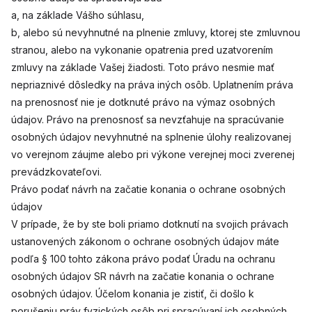
a, na základe Vášho súhlasu,
b, alebo sú nevyhnutné na plnenie zmluvy, ktorej ste zmluvnou
stranou, alebo na vykonanie opatrenia pred uzatvorením
zmluvy na základe Vašej žiadosti. Toto právo nesmie mať
nepriaznivé dôsledky na práva iných osôb. Uplatnením práva
na prenosnosť nie je dotknuté právo na výmaz osobných
údajov. Právo na prenosnosť sa nevzťahuje na spracúvanie
osobných údajov nevyhnutné na splnenie úlohy realizovanej
vo verejnom záujme alebo pri výkone verejnej moci zverenej
prevádzkovateľovi.
Právo podať návrh na začatie konania o ochrane osobných
údajov
V prípade, že by ste boli priamo dotknutí na svojich právach
ustanovených zákonom o ochrane osobných údajov máte
podľa § 100 tohto zákona právo podať Úradu na ochranu
osobných údajov SR návrh na začatie konania o ochrane
osobných údajov. Účelom konania je zistiť, či došlo k
porušeniu práv fyzických osôb pri spracúvaní ich osobných