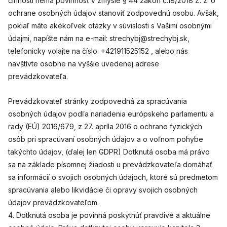
činnosti nemá povinnosť v zmysle § 44 zákon č.18/2018 Z. z. o
ochrane osobných údajov stanoviť zodpovednú osobu. Avšak,
pokiaľ máte akékoľvek otázky v súvislosti s Vašimi osobnými
údajmi, napíšte nám na e-mail: strechybj@strechybj.sk,
telefonicky volajte na číslo: +421911525152 , alebo nás
navštívte osobne na vyššie uvedenej adrese
prevádzkovateľa.
Prevádzkovateľ stránky zodpovedná za spracúvania
osobných údajov podľa nariadenia európskeho parlamentu a
rady (EÚ) 2016/679, z 27. apríla 2016 o ochrane fyzických
osôb pri spracúvaní osobných údajov a o voľnom pohybe
takýchto údajov, (ďalej len GDPR) Dotknutá osoba má právo
sa na základe písomnej žiadosti u prevádzkovateľa domáhať
sa informácií o svojich osobných údajoch, ktoré sú predmetom
spracúvania alebo likvidácie či opravy svojich osobných
údajov prevádzkovateľom.
4. Dotknutá osoba je povinná poskytnúť pravdivé a aktuálne