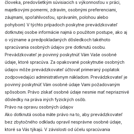
človeka, predovšetkým súvisiacich s výkonnosťou v práci,
majetkovými pomermi, zdravím, osobnými preferenciami,
záujmami, spoľahlivosťou, správaním, polohou alebo
pohybom) V týchto prípadoch poskytne prevádzkovateľ
dotknutej osobe informácie najmä o použitom postupe, ako aj
o význame a predpokladaných dôsledkoch takéhoto
spracúvania osobných údajov pre dotknutú osobu.
Prevádzkovateľ je povinný poskytnúť Vám Vaše osobné
údaje, ktoré spracúva. Za opakované poskytnutie osobných
údajov môže prevádzkovateľ účtovať primeraný poplatok
zodpovedajúci administratívnym nákladom. Prevádzkovateľ je
povinný poskytnúť Vám osobné údaje Vami požadovaným
spôsobom. Právo získať osobné údaje nesmie mať nepriaznivé
dôsledky na práva iných fyzických osôb.
Právo na opravu osobných údajov
Ako dotknutá osoba máte právo na to, aby prevádzkovateľ
bez zbytočného odkladu opravil nesprávne osobné údaje,
ktoré sa Vás týkajú. V závislosti od účelu spracúvania