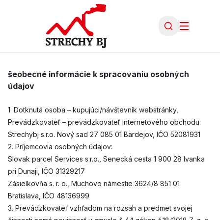
šeobecné informácie k spracovaniu osobných
údajov
1. Dotknutá osoba – kupujúci/návštevník webstránky,
Prevádzkovateľ – prevádzkovateľ internetového obchodu:
Strechybj s.r.o. Nový sad 27 085 01 Bardejov, IČO 52081931
2. Príjemcovia osobných údajov:
Slovak parcel Services s.r.o., Senecká cesta 1 900 28 Ivanka
pri Dunaji, IČO 31329217
Zásielkovňa s. r. o., Muchovo námestie 3624/8 851 01
Bratislava, IČO 48136999
3. Prevádzkovateľ vzhľadom na rozsah a predmet svojej