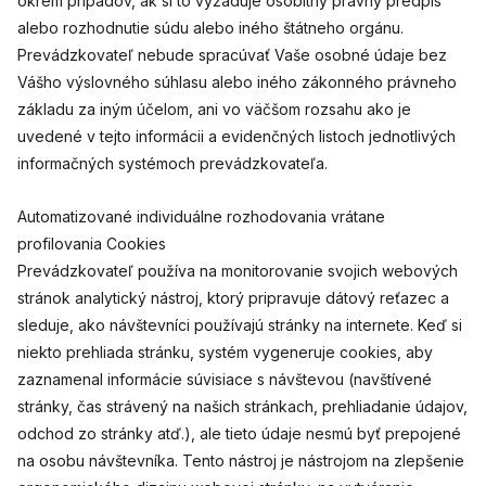
okrem prípadov, ak si to vyžaduje osobitný právny predpis
alebo rozhodnutie súdu alebo iného štátneho orgánu.
Prevádzkovateľ nebude spracúvať Vaše osobné údaje bez
Vášho výslovného súhlasu alebo iného zákonného právneho
základu za iným účelom, ani vo väčšom rozsahu ako je
uvedené v tejto informácii a evidenčných listoch jednotlivých
informačných systémoch prevádzkovateľa.
Automatizované individuálne rozhodovania vrátane
profilovania Cookies
Prevádzkovateľ používa na monitorovanie svojich webových
stránok analytický nástroj, ktorý pripravuje dátový reťazec a
sleduje, ako návštevníci používajú stránky na internete. Keď si
niekto prehliada stránku, systém vygeneruje cookies, aby
zaznamenal informácie súvisiace s návštevou (navštívené
stránky, čas strávený na našich stránkach, prehliadanie údajov,
odchod zo stránky atď.), ale tieto údaje nesmú byť prepojené
na osobu návštevníka. Tento nástroj je nástrojom na zlepšenie