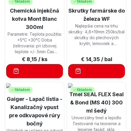
Skladom
Skladom
značiek atď. do izolačného
materiálu Vďaka ostrej
Chemická injekčná
Skrutky farmárske do
špičky nie je potrebné
kotva Mont Blanc
železa WF
vŕtanie do omietky (≤ 7 mm)
Špeciálna skrutka vyrobená
Najlepšia cena na trhu
300ml
z nylonu vystuženého
skrutky 4,8x19mm 250ks/bal
Parametre: Teplota použitia:
sklenenými vláknami s
skrutky do plechových
+5°C +30°C Doba
tesnením EPDM; odolnosť
krytín, lemoviek a
želírovania: pri izbovej
voči starnutiu,
zachytávačv snehu Balenie
teplote +/- 5min Čas
poveternostným vplyvom a
obsahuje 250ks skrutiek.
vytvrdzovania: závisí od
€ 8,15
/ ks
€ 14,35
/ bal
UV žiareniu Štýlová plochá
Farmárske skrutky s EPDM
teploty podkladu a okolia.
hlava, rôzne farby Vhodné
podložkou určené na
Priemerný čas pri izbovej
pre voľné otvory ≥ Ø 8 mm
spájanie tenkostenných
teplote +/- 2,5h Objem:
(spoločné pre stenové
plechov. Pri montáži je nutné
300ml Príklad použitia:
profily) Tiež je vhodný pre
použiť uťahovací moment,
upevnenie plotov, brán,
ľahké upevnenie v
Skladom
Skladom
aby nedošlo k poškodeniu
zábradlí, bielych armatúr,
Tmel SEAL FLEX Seal
kombinácii so skrutkou pr.
gumennej podložky,
nástenných skríň, osvetlenia,
Gaiger - Lapač lístia -
3,5 mm
& Bond (MS 40) 300
prípadne, aby skrutka bola
klimatizačných systémov,
Kanalizačný vpust
dostatočne pritlačená kôli
skladových regálov,
ml šedý
tesnosti.
pre odkvapové rúry
prístreškov
Univerzálny tmel a lepidlo
bočný
Testované na tesnenie a
lepenie fasád, skla,
Výrobok je určený na odvod