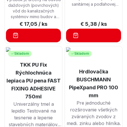
sanitárnej a podlahovej
dažďových (povrchových)
plochy Certifikát ISEGA.
vôd do kanalizačných
Schválené na utesňovanie a
systémov mimo budov a
lepenie v potravinárskych
umožňuje pripojenie
€ 17,05
/ ks
€ 5,38
/ ks
priestoroch
odkvapových zvodov.
Výrobok je vyrobený z PP -
UV stabilizované, PS
Obsahuje suchú
protizápachovú klapku
Skladom
Skladom
zabraňujúcu spätnému
zápachu z kanalizačného
TKK PU Fix
potrubia. Výhodou tohto
Hrdlovačka
Rýchlochnúca
prevedenia je nízka
stavebná výška. Výrobok má
BUSCHMANN
lepiaca PU pena FAST
bočný odtok D 110 mm.
PipeXpand PRO 100
FIXING ADHESIVE
Excentrické veko zvodu pri
mm
prevedení STANDARD je
750ml
určené na vyrezanie
Pre jednoduché
Univerzálny tmel a
požadovaných priemerov
rozširovanie všetkých
lepidlo Testované na
75, 80, 90, 100, 110, 125 mm.
zváraných zvodov z
tesnenie a lepenie
medi, zinku alebo hliníka.
stavebných materiálov.