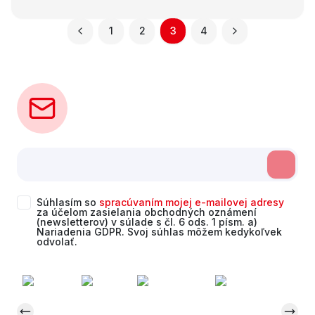
NEZNECHÁVA ŽIADNE
NEZNECHÁVA ŽIADNE
štrukturálne stopy na
štrukturálne stopy na
1
2
3
4
rúrach
rúrach
Súhlasím so
spracúvaním mojej e-mailovej adresy
za účelom zasielania obchodných oznámení
(newsletterov) v súlade s čl. 6 ods. 1 písm. a)
Nariadenia GDPR. Svoj súhlas môžem kedykoľvek
odvolať.