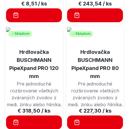
Rôzne geometrie
€ 8,51
/ ks
€ 243,54
/ ks
J
e vhodné na lepenie a
valčekov zaisťujú plynulý
upevňovanie rôznych
proces zasúvania a
stavebných materiálov,
vysúvania
ako sú drevené schody,
(NEVYŽADUJE veľkú
parapety, izolačné
Skladom
Skladom
námahu)
materiály (EPS a XPS
NEZNECHÁVA ŽIADNE
dosky, OSB dosky,
štrukturálne stopy na
Hrdlovačka
Hrdlovačka
sadrokartón), vešiaky
rúrach
atď. Lepidlo vytvrdzuje
BUSCHMANN
BUSCHMANN
pôsobením vzdušnej
PipeXpand PRO 120
PipeXpand PRO 80
vlhkosti a nanáša sa
mm
mm
montážnou pištoľou.
Pre jednoduché
Pre jednoduché
rozširovanie všetkých
rozširovanie všetkých
zváraných zvodov z
zváraných zvodov z
medi, zinku alebo hliníka.
medi, zinku alebo hliníka.
€ 318,50
/ ks
€ 227,30
/ ks
Rôzne geometrie
Rôzne geometrie
valčekov zaisťujú plynulý
valčekov zaisťujú plynulý
proces zasúvania a
proces zasúvania a