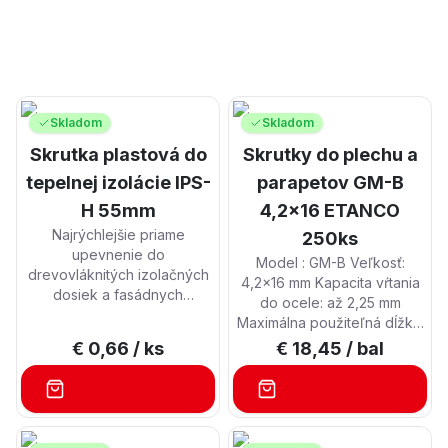
Skladom
Skladom
Skrutka plastová do
Skrutky do plechu a
tepelnej izolácie IPS-
parapetov GM-B
H 55mm
4,2x16 ETANCO
Najrýchlejšie priame
250ks
upevnenie do
Model : GM-B Veľkosť:
drevovláknitých izolačných
4,2x16 mm Kapacita vŕtania
dosiek a fasádnych
do ocele: až 2,25 mm
izolačných panelov bez
Maximálna použiteľná dĺžka:
tepelných mostov Kľúčové
5 mm Pätica: PH2 Materiál:
€ 0,66
/ ks
€ 18,45
/ bal
vlastnosti: Na upevnenie
oceľ pozinkovaná Farba:
profilov na pripojenie na
RAL 9010 Balenie: 250 ks S
stenu, plechov, profilov
vrtáčikom
ochrany základov, krytov,
detektorov pohybu, svetiel,