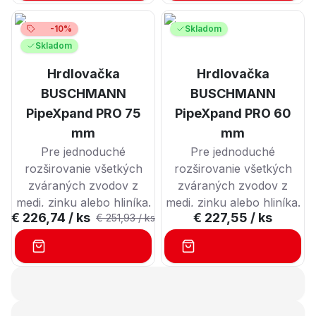
vysúvania
vysúvania
(NEVYŽADUJE veľkú
(NEVYŽADUJE veľkú
-10%
Skladom
námahu)
námahu)
Skladom
NEZNECHÁVA ŽIADNE
NEZNECHÁVA ŽIADNE
Hrdlovačka
Hrdlovačka
štrukturálne stopy na
štrukturálne stopy na
rúrach
rúrach
BUSCHMANN
BUSCHMANN
PipeXpand PRO 75
PipeXpand PRO 60
mm
mm
Pre jednoduché
Pre jednoduché
rozširovanie všetkých
rozširovanie všetkých
zváraných zvodov z
zváraných zvodov z
medi, zinku alebo hliníka.
medi, zinku alebo hliníka.
€ 226,74
/ ks
€ 227,55
/ ks
€ 251,93 / ks
Rôzne geometrie
Rôzne geometrie
valčekov zaisťujú plynulý
valčekov zaisťujú plynulý
proces zasúvania a
proces zasúvania a
vysúvania
vysúvania
(NEVYŽADUJE veľkú
(NEVYŽADUJE veľkú
námahu)
námahu)