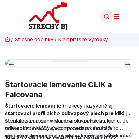
/
Strešné doplnky
/
Klampiarske výrobky
Štartovacie lemovanie CLIK a
Falcovana
Štartovacie lemovanie
(niekedy nazývané aj
štartovací profil
alebo
odkvapový plech pre klik
) je
špeciálne tvarovaný klampiarsky prvok z plechu. Je
Montuje sa na úplný spodný okraj strechy (na
to absolútne kľúčový komponent pri montáži
odkvapovú hranu) alebo na začiatok fasádneho
modernej strešnej krytiny alebo fasádnych obkladov
obkladu ešte predtým, ako sa začnú ukladať samotné
Na čo slúži a prečo je dôležitý?