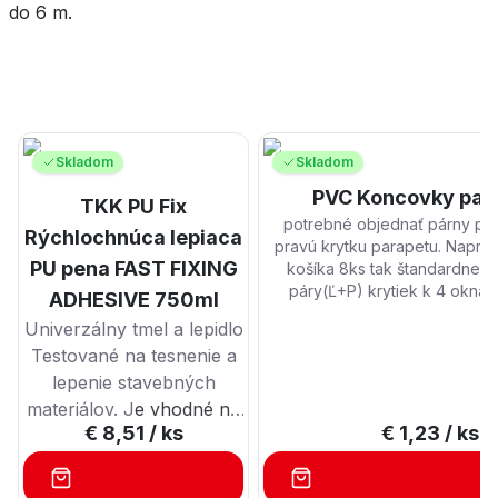
do 6 m.
Skladom
Skladom
PVC Koncovky par
TKK PU Fix
potrebné objednať párny po
Rýchlochnúca lepiaca
pravú krytku parapetu. Napr. 
PU pena FAST FIXING
košíka 8ks tak štandardne d
páry(Ľ+P) krytiek k 4 okná
ADHESIVE 750ml
objednať komplet ohýbane p
Univerzálny tmel a lepidlo
najlepšie ceny na slovensku s
Testované na tesnenie a
slovensku. PARAPETY LAK
OCEĽOVE: potrebne objedn
lepenie stavebných
NEZÁVÄZNÁ CENOVÁ PONUKA T
materiálov. J
e vhodné na
0911525152 Vyrobené presnou 
€ 8,51
/ ks
€ 1,23
/ ks
lepenie a upevňovanie
zo zliatiny FeZn. Kvalitná úp
rôznych stavebných
práškovaním s vysokou me
materiálov, ako sú
odolnosťou a farebnou stálosť