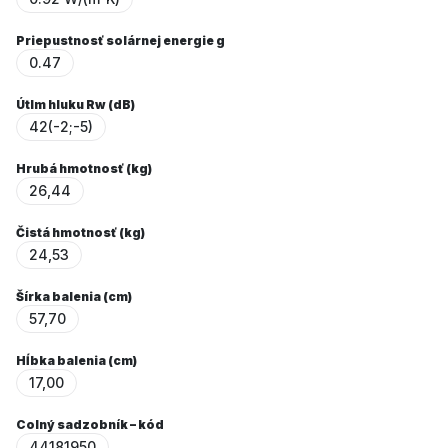
Priepustnosť solárnej energie g
0.47
Útlm hluku Rw (dB)
42(-2;-5)
Hrubá hmotnosť (kg)
26,44
Čistá hmotnosť (kg)
24,53
Šírka balenia (cm)
57,70
Hĺbka balenia (cm)
17,00
Colný sadzobník – kód
44181950