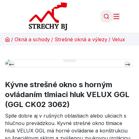
/
Okná a schody
/
Strešné okná a výlezy
/
Velux
Kývne strešné okno s horným
ovládaním tlmiaci hluk VELUX GGL
(GGL CK02 3062)
Spite dobre aj v rušných oblastiach alebo uliciach s
hlučnou prevádzkou. Kyvné strešné okno tlmiace
hluk VELUX GGL má horné ovládanie a konštrukciu
so špeciálnym sklom a zvýšenou zvukovou izoláciou.