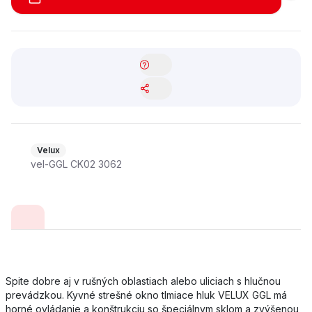
Velux
vel-GGL CK02 3062
Spite dobre aj v rušných oblastiach alebo uliciach s hlučnou
prevádzkou. Kyvné strešné okno tlmiace hluk VELUX GGL má
horné ovládanie a konštrukciu so špeciálnym sklom a zvýšenou