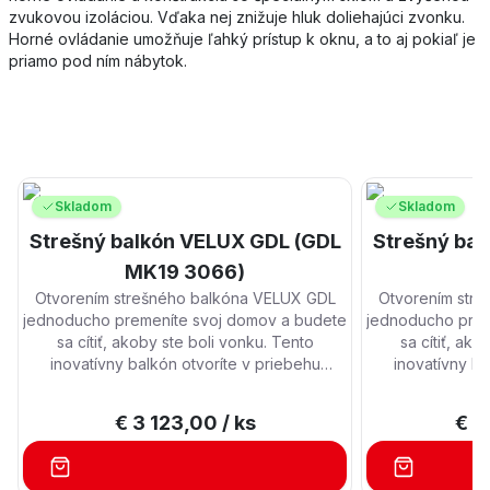
zvukovou izoláciou. Vďaka nej znižuje hluk doliehajúci zvonku.
Horné ovládanie umožňuje ľahký prístup k oknu, a to aj pokiaľ je
priamo pod ním nábytok.
Skladom
Skladom
Strešný balkón VELUX GDL (GDL
Strešný ba
MK19 3066)
P
Otvorením strešného balkóna VELUX GDL
Otvorením str
jednoducho premeníte svoj domov a budete
jednoducho prem
sa cítiť, akoby ste boli vonku. Tento
sa cítiť, ak
inovatívny balkón otvoríte v priebehu
inovatívny ba
niekoľkých sekúnd a dodáte svojej
niekoľkých 
domácnosti viac priestoru, denného svetla a
domácnosti viac 
€ 3 123,00
/ ks
€ 3
čerstvého vzduchu.
čers