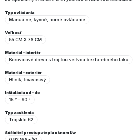
Typ ovládania
Manuálne, kyvné, horné ovládanie
Veľkosť
55 CM X 78 CM
Materiál – interiér
Borovicové drevo s trojitou vrstvou bezfarebného laku
Materiál – exteriér
Hliník, tmavosivý
Inštalácia od – do
15 ° – 90 °
Typ zasklenia
Trojsklo 62
Súčiniteľ prestupu tepla oknom Uw
0.92 W/(m²K)