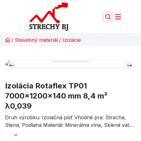
/
Stavebný materiál
/
Izolácie
Izolácia Rotaflex TP01
7000x1200x140 mm 8,4 m²
λ0,039
Druh výrobku: Izolačná plsť Vhodné pre: Strecha,
Stena, Podlaha Materiál: Minerálna vlna, Sklená vata
Základná farba: Žltá Skupina tepelnej vodivosti:
Lambda 0,039 Rozmer (D x Š): 7 000 mm x 1 200 mm