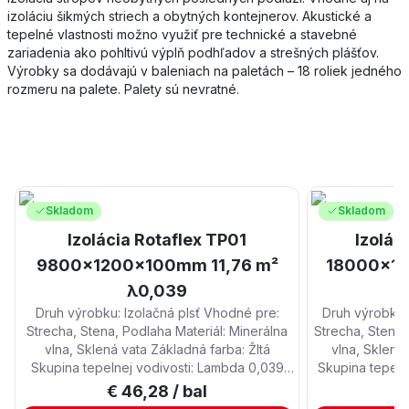
izoláciu šikmých striech a obytných kontejnerov. Akustické a
tepelné vlastnosti možno využiť pre technické a stavebné
zariadenia ako pohltivú výplň podhľadov a strešných plášťov.
Výrobky sa dodávajú v baleniach na paletách – 18 roliek jedného
rozmeru na palete. Palety sú nevratné.
Skladom
Skladom
Izolácia Rotaflex TP01
Izolác
9800x1200x100mm 11,76 m²
18000x12
λ0,039
Druh výrobku: Izolačná plsť Vhodné pre:
Druh výrobku:
Strecha, Stena, Podlaha Materiál: Minerálna
Strecha, Stena,
vlna, Sklená vata Základná farba: Žltá
vlna, Sklená 
Skupina tepelnej vodivosti: Lambda 0,039
Skupina tepeln
Rozmer (D x Š): 9 800 mm x 1 200 mm
Rozmer (D x 
€ 46,28
/ bal
€
Hrúbka: 100 mm Obsah balenia: 11,76 m²
Hrúbka: 50 m