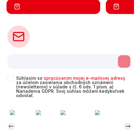
Počet balení na palete: 18 Balenie Hmotnosť
Počet balení na
na balenie: 14,19 kg Upozornenie: Použite
na balenie: 13
bežné osobné ochranné pracovné pomôcky
bežné osob
(OOPP) obsah v balení: 1 Kus Koeficient
pomôcky (OOP
tepelnej vodivosti: 0,039 tepelná vodivosť
Koeficient tepel
(λ) Prednosti výrobku: Nízka hmotnosť,
vodivosť (λ)
Jednoduchá manipulácia, Ľahké rezanie,
hmotnosť, Jedn
Ľahké zabudovanie, Flexibilita výrobku
rezanie, Ľahk
Súhlasím so
spracúvaním mojej e-mailovej adresy
za účelom zasielania obchodných oznámení
(newsletterov) v súlade s čl. 6 ods. 1 písm. a)
Nariadenia GDPR. Svoj súhlas môžem kedykoľvek
odvolať.