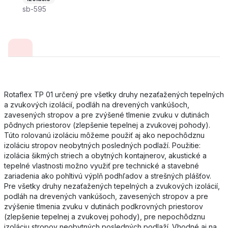
sb-595
Rotaflex TP 01 určený pre všetky druhy nezaťažených tepelných
a zvukových izolácií, podláh na drevených vankúšoch,
zavesených stropov a pre zvýšené tlmenie zvuku v dutinách
pôdnych priestorov (zlepšenie tepelnej a zvukovej pohody).
Túto rolovanú izoláciu môžeme použiť aj ako nepochôdznu
izoláciu stropov neobytných posledných podlaží. Použitie:
izolácia šikmých striech a obytných kontajnerov, akustické a
tepelné vlastnosti možno využiť pre technické a stavebné
zariadenia ako pohltivú výplň podhľadov a strešných plášťov.
Pre všetky druhy nezaťažených tepelných a zvukových izolácií,
podláh na drevených vankúšoch, zavesených stropov a pre
zvýšenie tlmenia zvuku v dutinách podkrovných priestorov
(zlepšenie tepelnej a zvukovej pohody), pre nepochôdznu
izoláciu stropov neobytných posledných podlaží. Vhodné aj na