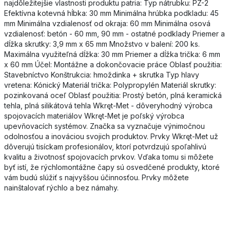
najdôležitejšie vlastnosti produktu patria: Typ nátrubku: PZ-2
Efektívna kotevná hĺbka: 30 mm Minimálna hrúbka podkladu: 45
mm Minimálna vzdialenosť od okraja: 60 mm Minimálna osová
vzdialenosť: betón - 60 mm, 90 mm - ostatné podklady Priemer a
dĺžka skrutky: 3,9 mm x 65 mm Množstvo v balení: 200 ks.
Maximálna využiteľná dĺžka: 30 mm Priemer a dĺžka trička: 6 mm
x 60 mm Účel: Montážne a dokončovacie práce Oblasť použitia:
Stavebníctvo Konštrukcia: hmoždinka + skrutka Typ hlavy
vretena: Kónický Materiál trička: Polypropylén Materiál skrutky:
pozinkovaná oceľ Oblasť použitia: Prostý betón, plná keramická
tehla, plná silikátová tehla Wkręt-Met - dôveryhodný výrobca
spojovacích materiálov Wkręt-Met je poľský výrobca
upevňovacích systémov. Značka sa vyznačuje výnimočnou
odolnosťou a inováciou svojich produktov. Prvky Wkręt-Met už
dôverujú tisíckam profesionálov, ktorí potvrdzujú spoľahlivú
kvalitu a životnosť spojovacích prvkov. Vďaka tomu si môžete
byť istí, že rýchlomontážne čapy sú osvedčené produkty, ktoré
vám budú slúžiť s najvyššou účinnosťou. Prvky môžete
nainštalovať rýchlo a bez námahy.