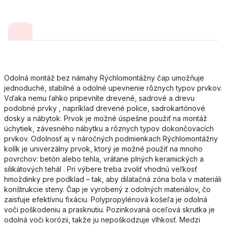
Odolná montáž bez námahy Rýchlomontážny čap umožňuje
jednoduché, stabilné a odolné upevnenie rôznych typov prvkov.
Vďaka nemu ľahko pripevníte drevené, sadrové a drevu
podobné prvky , napríklad drevené police, sadrokartónové
dosky a nábytok. Prvok je možné úspešne použiť na montáž
úchytiek, závesného nábytku a rôznych typov dokončovacích
prvkov. Odolnosť aj v náročných podmienkach Rýchlomontážny
kolík je univerzálny prvok, ktorý je možné použiť na mnoho
povrchov: betón alebo tehla, vrátane plných keramických a
silikátových tehál . Pri výbere treba zvoliť vhodnú veľkosť
hmoždinky pre podklad – tak, aby dilatačná zóna bola v materiáli
konštrukcie steny. Čap je vyrobený z odolných materiálov, čo
zaisťuje efektívnu fixáciu. Polypropylénová košeľa je odolná
voči poškodeniu a prasknutiu. Pozinkovaná oceľová skrutka je
odolná voči korózii, takže ju nepoškodzuje vlhkosť. Medzi