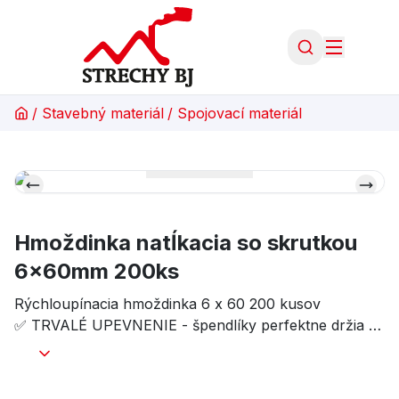
/
Stavebný materiál
/
Spojovací materiál
Hmoždinka natĺkacia so skrutkou
6x60mm 200ks
Rýchloupínacia hmoždinka 6 x 60 200 kusov
✅ TRVALÉ UPEVNENIE - špendlíky perfektne držia v
materiáli. ✅ ŽIADNE ÚSILY - kolíky dokonale
spolupracujú a minimalizujú námahu vynaloženú na
upevnenie. ✅ PRE RÔZNE POVRCHY - hmoždinka je