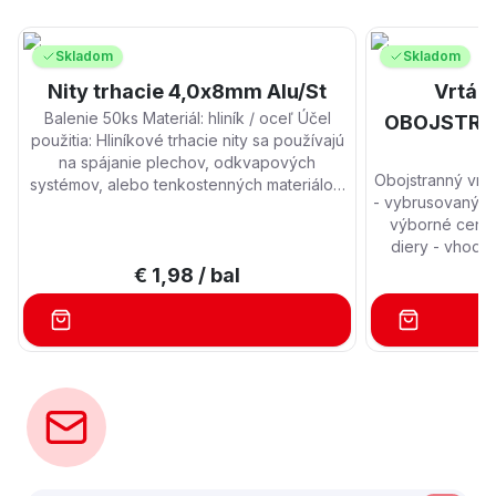
Skladom
Skladom
Nity trhacie 4,0x8mm Alu/St
Vrták
Balenie 50ks Materiál: hliník / oceľ Účel
OBOJSTRAN
použitia: Hliníkové trhacie nity sa používajú
na spájanie plechov, odkvapových
Obojstranný vr
systémov, alebo tenkostenných materiálov.
- vybrusovaný, o
Nitovaním sa zabezpečí nerozoberateľný,
výborné centr
pevný vodotesný spoj. Pri väčšom odbere
diery - vhodný 
množstevné zľavy.
profesionáln
€ 1,98
/ bal
€