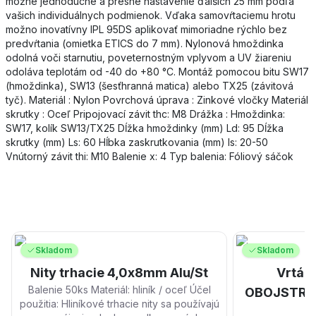
možné jednoduché a presné nastavenie ďalších 25 mm podľa
vašich individuálnych podmienok. Vďaka samovŕtaciemu hrotu
možno inovatívny IPL 95DS aplikovať mimoriadne rýchlo bez
predvŕtania (omietka ETICS do 7 mm). Nylonová hmoždinka
odolná voči starnutiu, poveternostným vplyvom a UV žiareniu
odoláva teplotám od -40 do +80 °C. Montáž pomocou bitu SW17
(hmoždinka), SW13 (šesťhranná matica) alebo TX25 (závitová
tyč). Materiál : Nylon Povrchová úprava : Zinkové vločky Materiál
skrutky : Oceľ Pripojovací závit thc: M8 Drážka : Hmoždinka:
SW17, kolík SW13/TX25 Dĺžka hmoždinky (mm) Ld: 95 Dĺžka
skrutky (mm) Ls: 60 Hĺbka zaskrutkovania (mm) Is: 20-50
Vnútorný závit thi: M10 Balenie x: 4 Typ balenia: Fóliový sáčok
Skladom
Skladom
Nity trhacie 4,0x8mm Alu/St
Vrták
Balenie 50ks Materiál: hliník / oceľ Účel
OBOJSTRAN
použitia: Hliníkové trhacie nity sa používajú