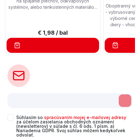
na spájanie plechov, odkvapových
Obojstranný vr
systémov, alebo tenkostenných materiálov.
- vybrusovaný, o
Nitovaním sa zabezpečí nerozoberateľný,
výborné centr
pevný vodotesný spoj. Pri väčšom odbere
diery - vhodný 
množstevné zľavy.
profesionáln
€ 1,98
/ bal
€
Súhlasím so
spracúvaním mojej e-mailovej adresy
za účelom zasielania obchodných oznámení
(newsletterov) v súlade s čl. 6 ods. 1 písm. a)
Nariadenia GDPR. Svoj súhlas môžem kedykoľvek
odvolať.