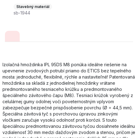
Stavebný materiál
sb-1944
Izolačná hmoždinka IPL 95DS M8 ponúka ideálne riešenie na
upevnenie zvodových potrubí priamo do ETICS bez tepelného
mosta: jednoduché, flexibilné, rýchle a nastaviteľné! Patentovaná
hmoždinka sa skladá z jednodielnej hmoždinky vrátane
predmontovaného tesniaceho krúžku a predmontovaného
špeciálneho závitového čapu (M8). Tesniaci krúžok vyrobený z
celulárnej gumy odolnej voči poveternostným vplyvom
zabezpečuje bezpečné prispôsobenie povrchu (Ø = 44,5 mm).
Špeciálna závitová tyč s povrchovou úpravou zinkovými
vločkami zaručuje vysokú odolnosť proti korózii. S touto
špeciálnou predmontovanou závitovou tyčou dosiahnete ideálnu
vzdialenosť 30 mm medzi dažďovým zvodom a stenou, pričom je