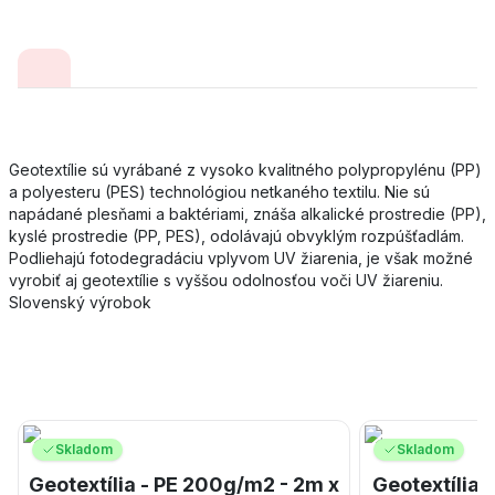
Geotextílie sú vyrábané z vysoko kvalitného polypropylénu (PP)
a polyesteru (PES) technológiou netkaného textilu. Nie sú
napádané plesňami a baktériami, znáša alkalické prostredie (PP),
kyslé prostredie (PP, PES), odolávajú obvyklým rozpúšťadlám.
Podliehajú fotodegradáciu vplyvom UV žiarenia, je však možné
vyrobiť aj geotextílie s vyššou odolnosťou voči UV žiareniu.
Slovenský výrobok
Skladom
Skladom
Geotextília - PE 200g/m2 - 2m x
Geotextília 