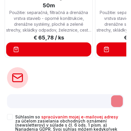
50m
Použitie: separačná, filtračná a drenážna
Použitie: separa
vrstva stavieb - oporné konštrukcie,
vrstva stavie
drenážne systémy, ploché a zelené
drenážne sys
strechy, skládky odpadov, železnice, cesty,
strechy, skládky 
tunely. netkaná, kalandrovaná polyesterová
tunely. netkaná, 
€ 65,78
/ ks
€ 
geotextília, vhodná na spevnenie ciest,
geotextília, vh
podlaží, filtračné a drenážne systémy
podlaží, filtr
1bal=100m2
Súhlasím so
spracúvaním mojej e-mailovej adresy
za účelom zasielania obchodných oznámení
(newsletterov) v súlade s čl. 6 ods. 1 písm. a)
Nariadenia GDPR. Svoj súhlas môžem kedykoľvek