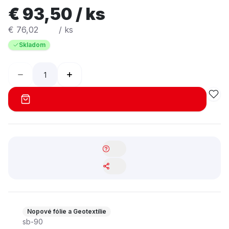
filtračné a drenážne systémy 1bal=100m2
€ 93,50 / ks
€ 76,02
/ ks
Skladom
Nopové fólie a Geotextílie
sb-90