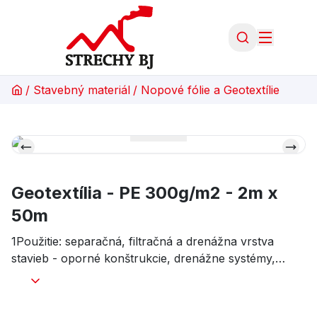
/
Stavebný materiál
/
Nopové fólie a Geotextílie
Geotextília - PE 300g/m2 - 2m x
50m
1Použitie: separačná, filtračná a drenážna vrstva
stavieb - oporné konštrukcie, drenážne systémy,
ploché a zelené strechy, skládky odpadov, železnice,
cesty, tunely. netkaná, kalandrovaná polyesterová
geotextília, vhodná na spevnenie ciest, podlaží,